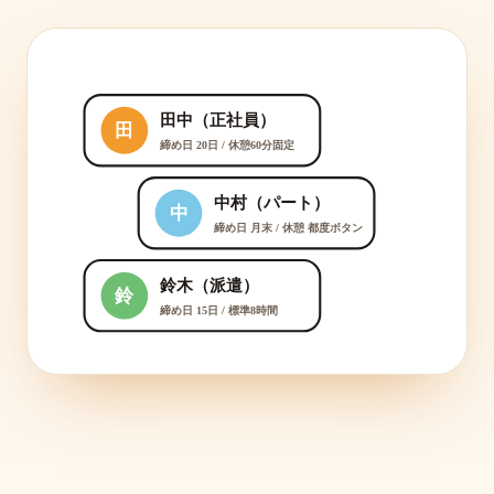
田中（正社員）
田
締め日 20日 / 休憩60分固定
中村（パート）
中
締め日 月末 / 休憩 都度ボタン
鈴木（派遣）
鈴
締め日 15日 / 標準8時間