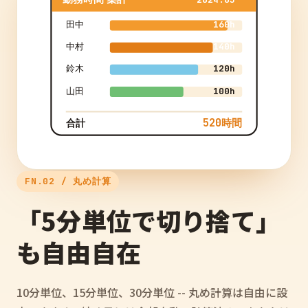
田中
160h
中村
140h
鈴木
120h
山田
100h
520時間
合計
FN.02 / 丸め計算
「5分単位で切り捨て」
も自由自在
10分単位、15分単位、30分単位 -- 丸め計算は自由に設