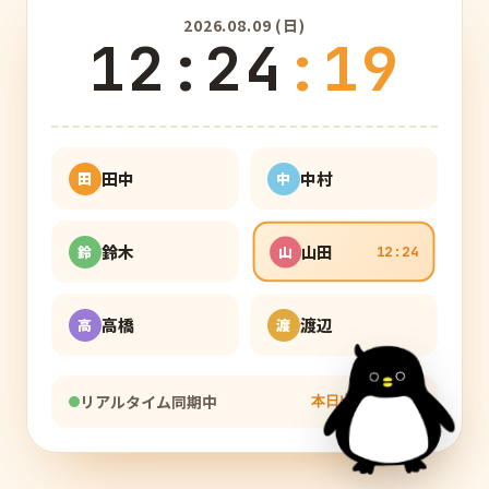
2026.08.09 (日)
12
:
24
:
20
田中
中村
田
中
鈴木
山田
鈴
山
12:24
渡辺
高橋
渡
高
12:24
リアルタイム同期中
本日出勤
2
/ 6