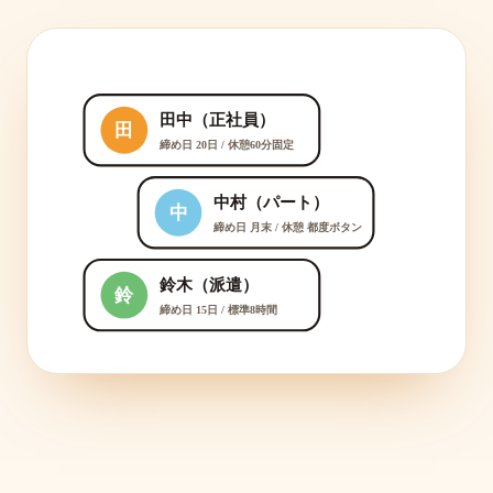
田中（正社員）
田
締め日 20日 / 休憩60分固定
中村（パート）
中
締め日 月末 / 休憩 都度ボタン
鈴木（派遣）
鈴
締め日 15日 / 標準8時間