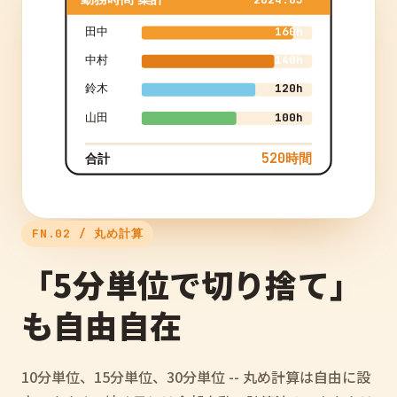
田中
160h
中村
140h
鈴木
120h
山田
100h
520時間
合計
FN.02 / 丸め計算
「5分単位で切り捨て」
も自由自在
10分単位、15分単位、30分単位 -- 丸め計算は自由に設