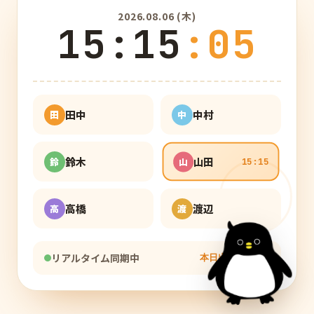
2026.08.06 (木)
15
:
15
:
06
田中
中村
田
中
鈴木
山田
鈴
山
15:15
高橋
渡辺
高
渡
15:15
リアルタイム同期中
本日出勤
2
/ 6