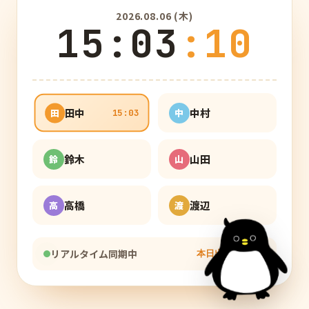
2026.08.06 (木)
15
:
03
:
11
中村
田中
中
田
15:03
鈴木
山田
鈴
山
高橋
渡辺
高
渡
リアルタイム同期中
本日出勤
1
/ 6