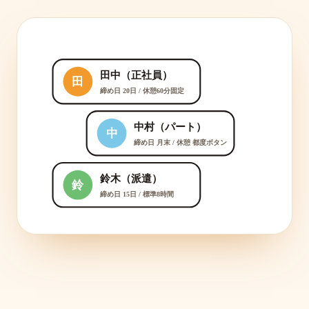
田中（正社員）
田
締め日 20日 / 休憩60分固定
中村（パート）
中
締め日 月末 / 休憩 都度ボタン
鈴木（派遣）
鈴
締め日 15日 / 標準8時間