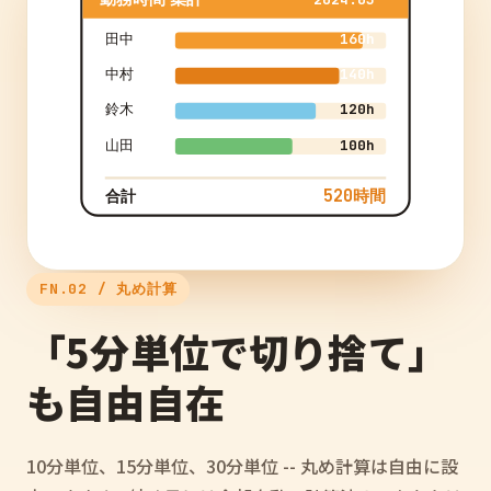
田中
160h
中村
140h
鈴木
120h
山田
100h
520時間
合計
FN.02 / 丸め計算
「5分単位で切り捨て」
も自由自在
10分単位、15分単位、30分単位 -- 丸め計算は自由に設