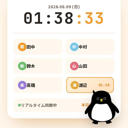
2026.08.09 (日)
01
:
38
:
34
田中
中村
田
中
01:38
鈴木
山田
鈴
山
高橋
渡辺
高
渡
01:38
リアルタイム同期中
本日出勤
2
/ 6