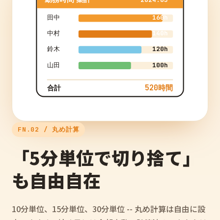
田中
160h
中村
140h
鈴木
120h
山田
100h
520時間
合計
FN.02 / 丸め計算
「5分単位で切り捨て」
も自由自在
10分単位、15分単位、30分単位 -- 丸め計算は自由に設