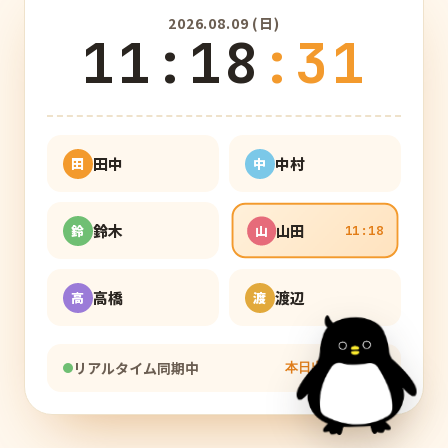
2026.08.09 (日)
11
:
18
:
32
田中
中村
田
中
11:18
鈴木
山田
鈴
山
11:18
高橋
渡辺
高
渡
リアルタイム同期中
本日出勤
2
/ 6