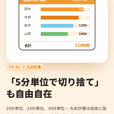
田中
160h
中村
140h
鈴木
120h
山田
100h
520時間
合計
FN.02 / 丸め計算
「5分単位で切り捨て」
も自由自在
10分単位、15分単位、30分単位 -- 丸め計算は自由に設