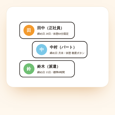
田中（正社員）
田
締め日 20日 / 休憩60分固定
中村（パート）
中
締め日 月末 / 休憩 都度ボタン
鈴木（派遣）
鈴
締め日 15日 / 標準8時間